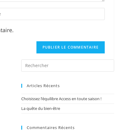
r
ite
aire.
onal)
Rechercher
sur
ce
site
Articles Récents
Choisissez l’équilibre Access en toute saison !
La quête du bien-être
Commentaires Récents