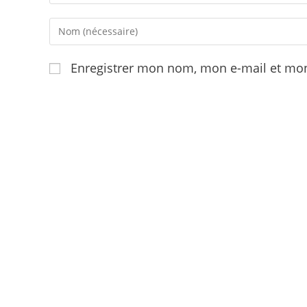
Enter
your
name
Enregistrer mon nom, mon e-mail et mon
or
username
to
comment