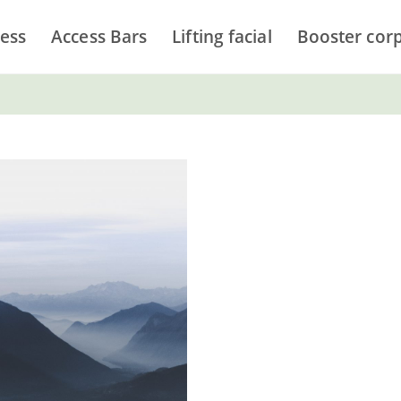
cess
Access Bars
Lifting facial
Booster cor