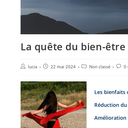
La quête du bien-être
Auteur/autrice
Post
Post
Post
lucia
22 mai 2024
Non classé
0
de
published:
category:
comme
la
publication :
Les bienfaits
Réduction du 
Amélioration