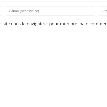
Enter
Ente
your
your
email
webs
 site dans le navigateur pour mon prochain comment
address
URL
to
(opti
comment