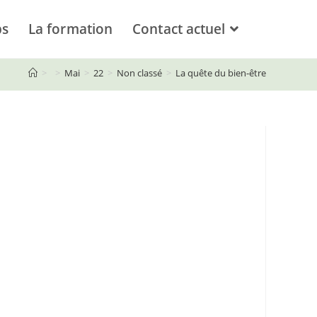
ps
La formation
Contact actuel
>
>
Mai
>
22
>
Non classé
>
La quête du bien-être